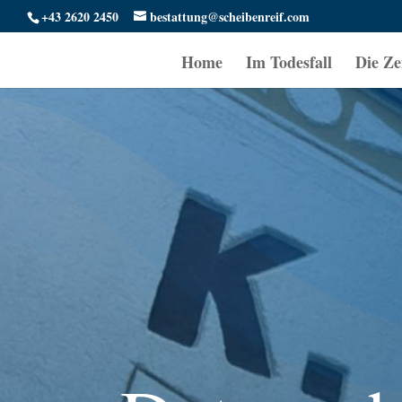
+43 2620 2450
bestattung@scheibenreif.com
Home
Im Todesfall
Die Ze