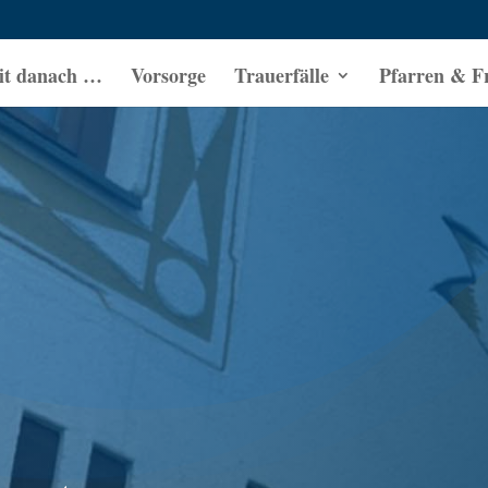
it danach …
Vorsorge
Trauerfälle
Pfarren & F