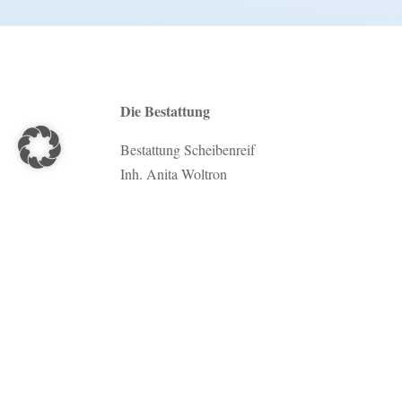
Die Bestattung
Bestattung Scheibenreif
Inh. Anita Woltron
Klammgasse 36
2732 Würflach
Tel.:
+43 2620 2450
E-Mail:
bestattung@scheibenreif.com