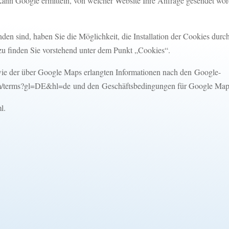
kann Google ermitteln, von welcher Website Ihre Anfrage gesendet wor
anden sind, haben Sie die Möglichkeit, die Installation der Cookies dur
rzu finden Sie vorstehend unter dem Punkt „Cookies“.
ie der über Google Maps erlangten Informationen nach den
Google-
com/terms?gl=DE&hl=de
und den
Geschäftsbedingungen für Google Ma
ml
.