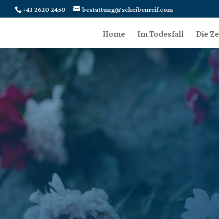
+43 2620 2450
bestattung@scheibenreif.com
Home
Im Todesfall
Die Z