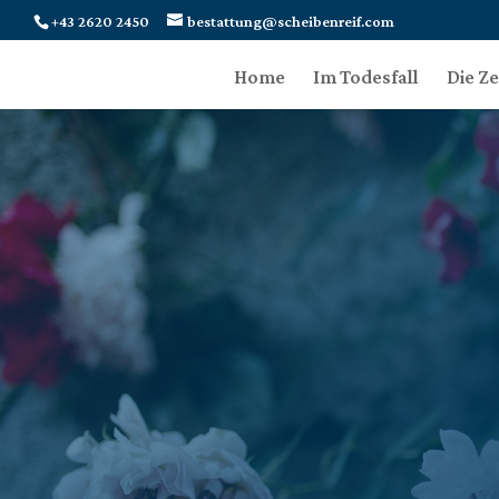
+43 2620 2450
bestattung@scheibenreif.com
Home
Im Todesfall
Die Z