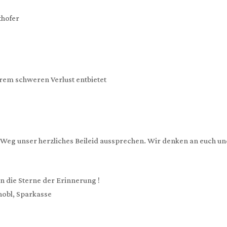
thofer
urem schweren Verlust entbietet
Weg unser herzliches Beileid aussprechen. Wir denken an euch und
2
n die Sterne der Erinnerung !
hobl, Sparkasse