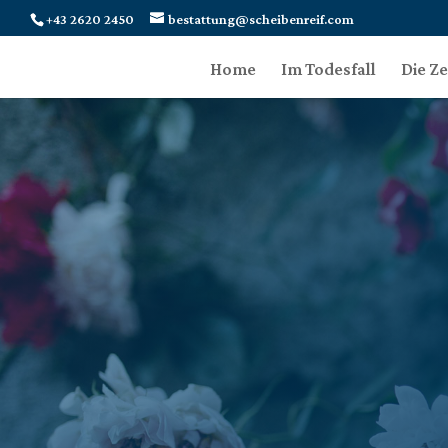
+43 2620 2450
bestattung@scheibenreif.com
Home
Im Todesfall
Die Z