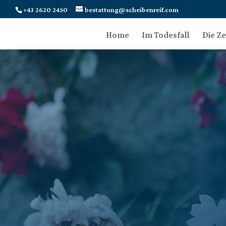
+43 2620 2450
bestattung@scheibenreif.com
Home
Im Todesfall
Die Z