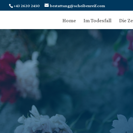
+43 2620 2450
bestattung@scheibenreif.com
Home
Im Todesfall
Die Z